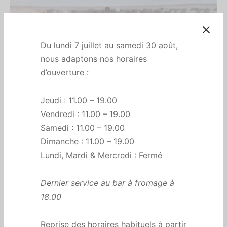
Accueil
/
All
/
Raclette au Cumin
Du lundi 7 juillet au samedi 30 août,
Raclette au Cumin
nous adaptons nos horaires
d’ouverture :
€
11,00
Jeudi : 11.00 – 19.00
Prix indiqué pour 250g (portion pour 1 personne). Prix au
Vendredi : 11.00 – 19.00
kilo : 44€
Samedi : 11.00 – 19.00
Dimanche : 11.00 – 19.00
Lundi, Mardi & Mercredi : Fermé
👇🏻
Le nombre sélectionné ci-dessous correspond à une
portion de
250g
.
Dernier service au bar à fromage à
18.00
Rupture de stock