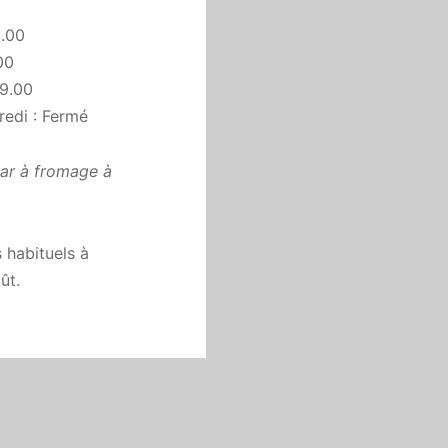
9.00
00
19.00
redi : Fermé
bar à fromage à
 habituels à
ût.