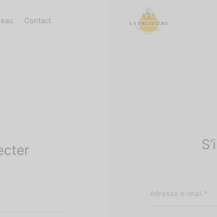
deau
Contact
S’
ecter
Ob
Adresse e-mail
*
atoire