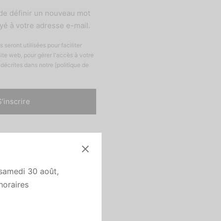
de définir un nouveau mot
é à votre adresse e-mail.
seront utilisées pour faciliter
ite web, pour gérer l'accès à votre
 décrites dans notre [politique de
S’inscrire
u samedi 30 août,
horaires