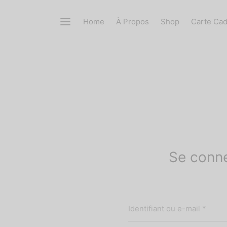
Home
À Propos
Shop
Carte Ca
Se conn
Oblig
Identifiant ou e-mail
*