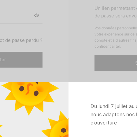
Un lien permettant 
de passe sera envoy
Vos données personnelles 
votre expérience sur ce s
ot de passe perdu ?
compte et à d'autres fins
confidentialité].
ter
Du lundi 7 juillet a
nous adaptons nos 
d’ouverture :