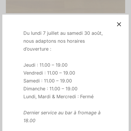
Accueil
/
All
/
Crozets Nature
Crozets Nature
Du lundi 7 juillet au samedi 30 août,
nous adaptons nos horaires
€
7,50
d’ouverture :
Petites pâtes typiques savoyardes, les crozets de la Maison
Jeudi : 11.00 – 19.00
Rullier font partis de la famille des préparations céréalières et
Vendredi : 11.00 – 19.00
sont fabriqués dans leur atelier en Tarentaise (en Savoie) de
manière artisanale à partir de matières premières françaises
Samedi : 11.00 – 19.00
(farine, œufs frais entiers, eau, sel) selon la véritable recette
Dimanche : 11.00 – 19.00
ancestrale et traditionnelle.
Lundi, Mardi & Mercredi : Fermé
En stock
Dernier service au bar à fromage à
18.00