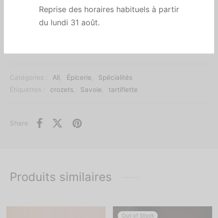
Reprise des horaires habituels à partir
Ajouter au panier
du lundi 31 août.
Catégories :
All
,
Épicerie
,
Spécialités
Étiquettes :
crozets
,
Savoie
,
tartiflette
Share
Produits similaires
Out of Stock