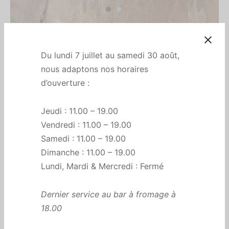
Accueil
/
All
/
Cornichons Malossol
Cornichons Malossol
Du lundi 7 juillet au samedi 30 août,
nous adaptons nos horaires
€
10,50
d’ouverture :
Les cornichons de la Maison Marc sont cultivés sans
Jeudi : 11.00 – 19.00
herbicide, sans insecticide, cueillis à la main et conditionnés
Vendredi : 11.00 – 19.00
sans conservateur par leurs soins à Chemilly-sur-Yonne.
Aussitôt récoltés, aussitôt mis en bocaux, les cornichons
Samedi : 11.00 – 19.00
gardent ainsi le goût et le croquant qui les caractérisent
Dimanche : 11.00 – 19.00
tant.
Lundi, Mardi & Mercredi : Fermé
Ingrédients : malossol, vinaigre, eau, sel, sucre, graines de
Dernier service au bar à fromage à
moutarde, aneth, ail, feuille de laurier.
18.00