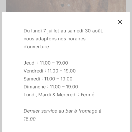
Accueil
/
All
/
Morbier AOP
Morbier AOP
Du lundi 7 juillet au samedi 30 août,
nous adaptons nos horaires
€
6,40
d’ouverture :
Prix indiqué pour 250g (portion pour 1 personne). Prix au
Jeudi : 11.00 – 19.00
kilo : 25.5
€/kg
Vendredi : 11.00 – 19.00
Samedi : 11.00 – 19.00
Dimanche : 11.00 – 19.00
Lundi, Mardi & Mercredi : Fermé
👇🏻
Le nombre sélectionné ci-dessous correspond à une
portion de
250g
.
Dernier service au bar à fromage à
En stock
18.00