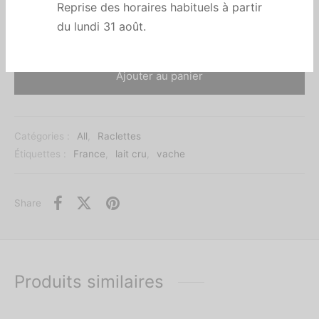
Reprise des horaires habituels à partir
du lundi 31 août.
Ajouter au panier
Catégories :
All
,
Raclettes
Étiquettes :
France
,
lait cru
,
vache
Share
Produits similaires