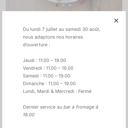
Accueil
/
All
/
Assortiment de charcuterie
Assortiment de
Du lundi 7 juillet au samedi 30 août,
charcuterie
nous adaptons nos horaires
d’ouverture :
€
6,00
Jeudi : 11.00 – 19.00
Prix indiqué pour 100g (portion pour 1 personne).
Vendredi : 11.00 – 19.00
Photo non contractuelle. Sélection des charcuteries en
Samedi : 11.00 – 19.00
fonction des stocks disponibles.
Dimanche : 11.00 – 19.00
Lundi, Mardi & Mercredi : Fermé
👇🏻 Le nombre sélectionné ci-dessous correspond à une
portion de 100g
Dernier service au bar à fromage à
En stock