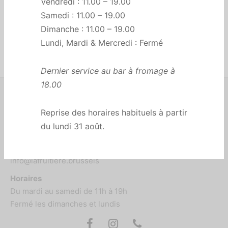
Vendredi : 11.00 – 19.00
Samedi : 11.00 – 19.00
Dimanche : 11.00 – 19.00
Lundi, Mardi & Mercredi : Fermé
Dernier service au bar à fromage à
18.00
Rue du Marché au Charbon 99-103
Reprise des horaires habituels à partir
1000 Bruxelles
du lundi 31 août.
02 503 33 52
info@lafruitiere.brussels
Horaires
Du mardi au samedi de 11h à 19h
Fermé les dimanches et lundis