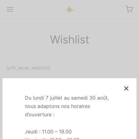
Wishlist
Back
[yith_wcwl_wishlist]
ROPOS
espaces
Du lundi 7 juillet au samedi 30 août,
nous adaptons nos horaires
d’ouverture :
Jeudi : 11.00 – 19.00