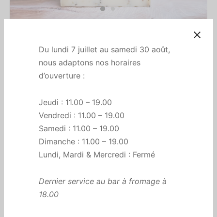
Accueil
/
All
/
Raclette Porto-Poivre
Raclette Porto-Poivre
Du lundi 7 juillet au samedi 30 août,
nous adaptons nos horaires
€
9,00
d’ouverture :
Prix indiqué pour 250g (portion pour 1 personne). Prix au
Jeudi : 11.00 – 19.00
kilo : 36 €
Vendredi : 11.00 – 19.00
Samedi : 11.00 – 19.00
Un lait cru de Suisse, l’infusion du poivre dans le porto qui
Dimanche : 11.00 – 19.00
ajoute un coté fruité et laisse la place aux arômes épicés de
Lundi, Mardi & Mercredi : Fermé
la baie. Surprenant et hautement addictif.
👇🏻
Le nombre sélectionné ci-dessous correspond à une
Dernier service au bar à fromage à
portion de
250g
.
18.00