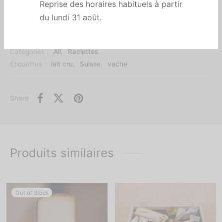
Rupture de stock
Reprise des horaires habituels à partir
du lundi 31 août.
Catégories :
All
,
Raclettes
Étiquettes :
lait cru
,
Suisse
,
vache
Share
Produits similaires
Out of Stock