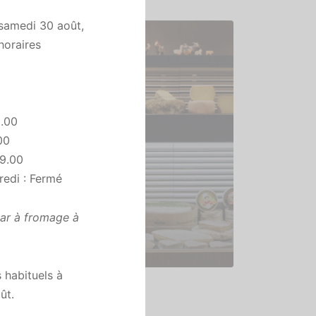
u samedi 30 août,
horaires
9.00
00
19.00
redi : Fermé
bar à fromage à
Magasin
 habituels à
ût.