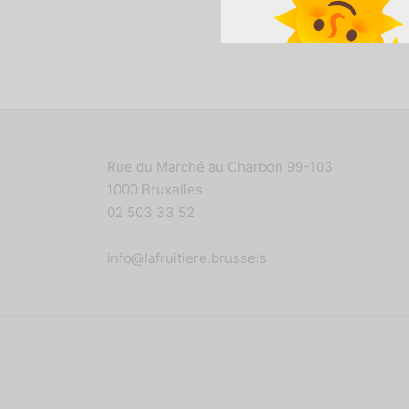
Rue du Marché au Charbon 99-103
1000 Bruxelles
02 503 33 52
info@lafruitiere.brussels