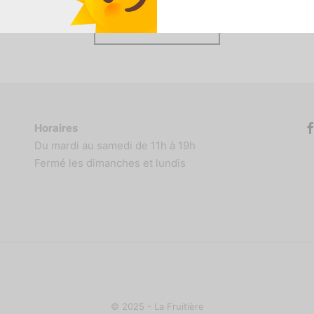
Load More
Horaires
Du mardi au samedi de 11h à 19h
Fermé les dimanches et lundis
© 2025 - La Fruitière